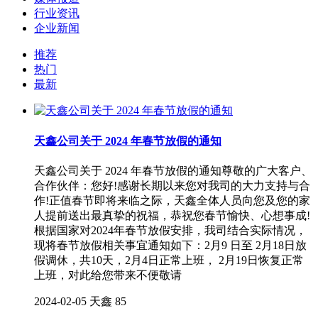
行业资讯
企业新闻
推荐
热门
最新
天鑫公司关于 2024 年春节放假的通知
天鑫公司关于 2024 年春节放假的通知尊敬的广大客户、
合作伙伴：您好!感谢长期以来您对我司的大力支持与合
作!正值春节即将来临之际，天鑫全体人员向您及您的家
人提前送出最真挚的祝福，恭祝您春节愉快、心想事成!
根据国家对2024年春节放假安排，我司结合实际情况，
现将春节放假相关事宜通知如下：2月9 日至 2月18日放
假调休，共10天，2月4日正常上班， 2月19日恢复正常
上班，对此给您带来不便敬请
2024-02-05
天鑫
85