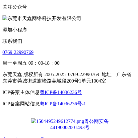
关注公众号
添加小程序
联系我们
0769-22990769
周一至周五 09：00-18：00
东莞天鑫 版权所有 2005-2025
0769-22990769
地址：广东省
东莞市莞城街道旗峰路莞城段200号1单元1004室
ICP备案主体信息
粤ICP备14036236号
ICP备案网站信息
粤ICP备14036236号-1
粤公网安备
44190002001493号