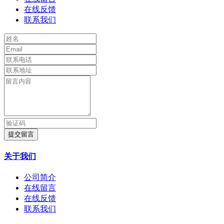
在线反馈
联系我们
提交留言
关于我们
公司简介
在线留言
在线反馈
联系我们